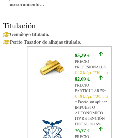
asesoramiento…
Contacto
Graficos
Titulación
Gemólogo titulado.
Perito Tasador de alhajas titulado.
85,39 €
PRECIO
PROFESIONALES
€ 18 kt/gr. (730mm)
82,09 €
PRECIO
PARTICULARES*
€ 18 kt/gr. (730mm)
* Precio sin aplicar
IMPUESTO
AUTONÓMICO
ITP RETENCIÓN
FISCAL del 6%
76,77 €
PRECIO