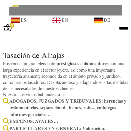
ES
EN
DE
0
Iniciar sesión
Inicio
Tasación de Alhajas
Tienda
prestigiosos colaboradores
Poseemos un gran elenco de
con una
larga experiencia en el sector joyero, así como una importante
Taller
trayectoria altamente reconocida en el ámbito privado y jurídico,
como peritos tasadores. Desplazándose y adaptándose a las medidas
Tasación
de las necesidades de nuestros clientes.
Laboratorio
Nuestros servicios habituales son:
ABOGADOS, JUZGADOS Y TRIBUNALES: herencias y
Joyas
testamentarias, separación de bienes, robos, embargos,
informes periciales…
Noticias
EMPEÑOS, AVALES…
Normativa
PARTICULARES EN GENERAL: Valoración,