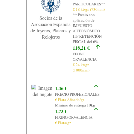
PARTICULARES**
€ 18 kt/gr. (730mm)
** Precio con
Socios de la
aplicación de
Asociación Española
IMPUESTO
de Joyeros, Plateros y
AUTONÓMICO
Relojeros
ITP RETENCIÓN
FISCAL del 6%
118,21 €
FIXING
ORVALENCIA
€ 24 kt/gr.
(1000mm)
1,46 €
PRECIO PROFESIONALES
€ Plata Afinada/gr.
Mínimo de entrega 10kg
1,73 €
FIXING ORVALENCIA
€ Plata/gr.