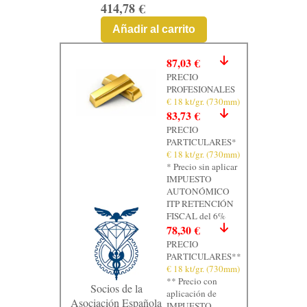
414,78 €
Añadir al carrito
87,03 €
PRECIO
PROFESIONALES
€ 18 kt/gr. (730mm)
83,73 €
PRECIO
PARTICULARES*
€ 18 kt/gr. (730mm)
* Precio sin aplicar
IMPUESTO
AUTONÓMICO
ITP RETENCIÓN
FISCAL del 6%
78,30 €
PRECIO
PARTICULARES**
€ 18 kt/gr. (730mm)
** Precio con
Socios de la
aplicación de
Asociación Española
IMPUESTO