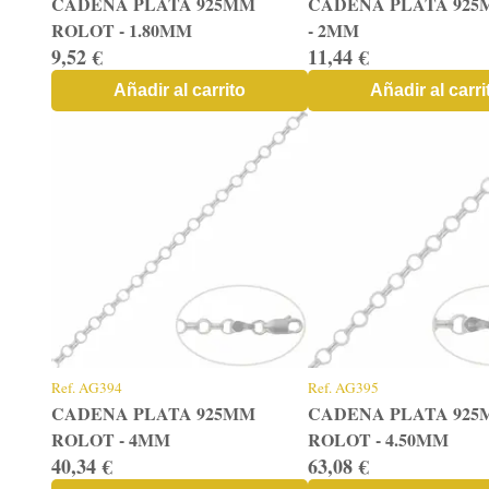
CADENA PLATA 925MM
CADENA PLATA 925
ROLOT - 1.80MM
- 2MM
9,52 €
11,44 €
Añadir al carrito
Añadir al carri
Ref.
AG394
Ref.
AG395
CADENA PLATA 925MM
CADENA PLATA 92
ROLOT - 4MM
ROLOT - 4.50MM
40,34 €
63,08 €