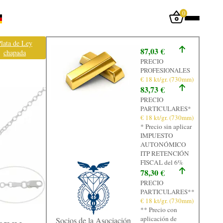
0
Iniciar sesión
lata de Ley
87,03 €
chapada
Inicio
PRECIO
PROFESIONALES
Tienda
€ 18 kt/gr. (730mm)
83,73 €
Taller
PRECIO
PARTICULARES*
Tasación
€ 18 kt/gr. (730mm)
* Precio sin aplicar
Laboratorio
IMPUESTO
AUTONÓMICO
Joyas
ITP RETENCIÓN
FISCAL del 6%
Noticias
78,30 €
PRECIO
Normativa
PARTICULARES**
€ 18 kt/gr. (730mm)
Contacto
** Precio con
aplicación de
Socios de la Asociación
Graficos