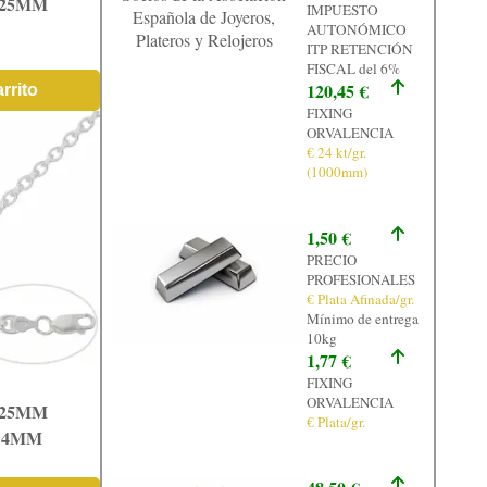
925MM
IMPUESTO
Española de Joyeros,
AUTONÓMICO
Plateros y Relojeros
ITP RETENCIÓN
FISCAL del 6%
120,45 €
rrito
FIXING
ORVALENCIA
€ 24 kt/gr.
(1000mm)
1,50 €
PRECIO
PROFESIONALES
€ Plata Afinada/gr.
Mínimo de entrega
10kg
1,77 €
FIXING
ORVALENCIA
925MM
€ Plata/gr.
- 4MM