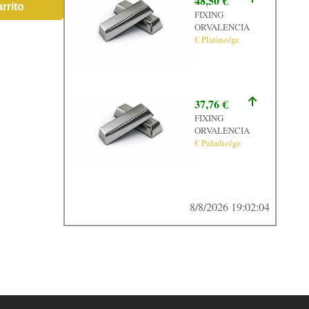
48,50 €
rrito
FIXING
ORVALENCIA
€ Platino/gr.
37,76 €
FIXING
ORVALENCIA
€ Paladio/gr.
8/8/2026 19:02:04