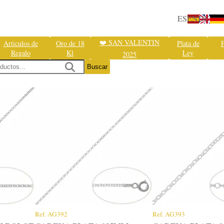
ES
EN
DE
❤️ SAN VALENTIN
Articulos de
Oro de 18
Plata de
P
Regalo
Kl
Ley
2025
Buscar
Ref.
AG392
Ref.
AG393