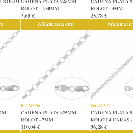
M ROLOT
CADENA PLATA 925MM
CADENA PLATA 
ROLOT - 1.50MM
ROLOT - 3MM
7,68 €
25,78 €
to
Añadir al carrito
Añadir al ca
Ref.
AG396
Ref.
AG397
5MM
CADENA PLATA 925MM
CADENA PLATA 
ROLOT - 7MM
ROLOT 4 CARAS 
110,04 €
96,28 €