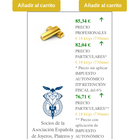
Añadir al carrito
Añadir al carrito
85,34 €
PRECIO
PROFESIONALES
€ 18 kt/gr. (730mm)
82,04 €
PRECIO
PARTICULARES*
€ 18 kt/gr. (730mm)
* Precio sin aplicar
IMPUESTO
AUTONÓMICO
ITP RETENCIÓN
FISCAL del 6%
76,71 €
PRECIO
PARTICULARES**
€ 18 kt/gr. (730mm)
** Precio con
Socios de la
aplicación de
Asociación Española
IMPUESTO
de Joyeros, Plateros y
AUTONÓMICO