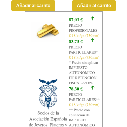
Añadir al carrito
Añadir al carrito
87,03 €
PRECIO
PROFESIONALES
€ 18 kt/gr. (730mm)
83,73 €
PRECIO
PARTICULARES*
€ 18 kt/gr. (730mm)
* Precio sin aplicar
IMPUESTO
AUTONÓMICO
ITP RETENCIÓN
FISCAL del 6%
78,30 €
PRECIO
PARTICULARES**
€ 18 kt/gr. (730mm)
** Precio con
Socios de la
aplicación de
Asociación Española
IMPUESTO
de Joyeros, Plateros y
AUTONÓMICO