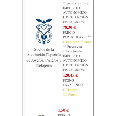
* Precio sin aplicar
Contacto
IMPUESTO
AUTONÓMICO
Graficos
ITP RETENCIÓN
FISCAL del 6%
78,30 €
PRECIO
PARTICULARES**
€ 18 kt/gr. (730mm)
** Precio con
Socios de la
aplicación de
Asociación Española
IMPUESTO
de Joyeros, Plateros y
AUTONÓMICO
Relojeros
ITP RETENCIÓN
FISCAL del 6%
120,45 €
FIXING
ORVALENCIA
€ 24 kt/gr.
(1000mm)
1,50 €
PRECIO