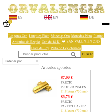
ES
EN
DE
0
Iniciar sesión
Lingotes Oro
Lingotes Plata
Monedas Oro
Monedas Plata
Platino
❤️ SAN VALENTIN 2025
Articulos de Regalo
Oro de 18 Kl
Inicio
Plata de Ley
Plata de Ley chapada
Tienda
Buscar
Taller
Articulos agotados
Tasación
87,03 €
Laboratorio
PRECIO
PROFESIONALES
Joyas
€ 18 kt/gr. (730mm)
83,73 €
Noticias
PRECIO
PARTICULARES*
Normativa
€ 18 kt/gr. (730mm)