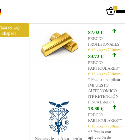
0
Iniciar sesión
lata de Ley
87,03 €
chapada
Inicio
PRECIO
PROFESIONALES
Tienda
€ 18 kt/gr. (730mm)
83,73 €
Taller
PRECIO
PARTICULARES*
Tasación
€ 18 kt/gr. (730mm)
* Precio sin aplicar
Laboratorio
IMPUESTO
AUTONÓMICO
Joyas
ITP RETENCIÓN
FISCAL del 6%
Noticias
78,30 €
PRECIO
Normativa
PARTICULARES**
€ 18 kt/gr. (730mm)
Contacto
** Precio con
aplicación de
Socios de la Asociación
Graficos