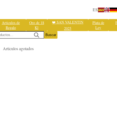
ES
EN
DE
❤️ SAN VALENTIN
Articulos de
Oro de 18
Plata de
P
Regalo
Kl
Ley
2025
Buscar
Articulos agotados