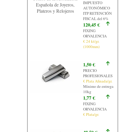
IMPUESTO
Española de Joyeros,
AUTONÓMICO
Plateros y Relojeros
ITP RETENCIÓN
FISCAL del 6%
120,45 €
FIXING
ORVALENCIA
€ 24 kt/gr.
(1000mm)
1,50 €
PRECIO
PROFESIONALES
€ Plata Afinada/gr.
Mínimo de entrega
10kg
1,77 €
FIXING
ORVALENCIA
€ Plata/gr.