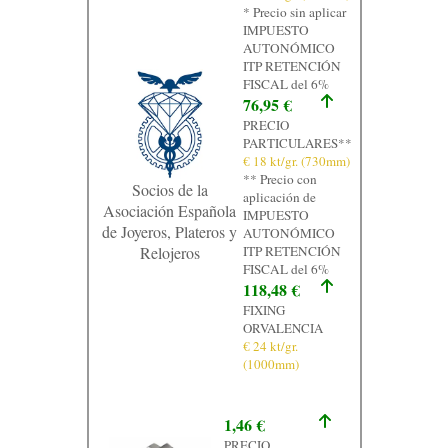
* Precio sin aplicar
Contacto
IMPUESTO
AUTONÓMICO
Graficos
ITP RETENCIÓN
FISCAL del 6%
76,95 €
PRECIO
PARTICULARES**
€ 18 kt/gr. (730mm)
** Precio con
Socios de la
aplicación de
Asociación Española
IMPUESTO
de Joyeros, Plateros y
AUTONÓMICO
Relojeros
ITP RETENCIÓN
FISCAL del 6%
118,48 €
FIXING
ORVALENCIA
€ 24 kt/gr.
(1000mm)
1,46 €
PRECIO