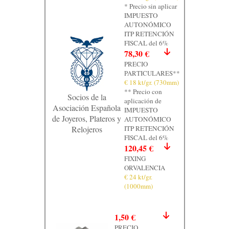
* Precio sin aplicar
Contacto
IMPUESTO
AUTONÓMICO
Graficos
ITP RETENCIÓN
FISCAL del 6%
78,30 €
PRECIO
PARTICULARES**
€ 18 kt/gr. (730mm)
** Precio con
Socios de la
aplicación de
Asociación Española
IMPUESTO
de Joyeros, Plateros y
AUTONÓMICO
Relojeros
ITP RETENCIÓN
FISCAL del 6%
120,45 €
FIXING
ORVALENCIA
€ 24 kt/gr.
(1000mm)
1,50 €
PRECIO