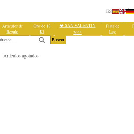
ES
EN
DE
❤️ SAN VALENTIN
Articulos de
Oro de 18
Plata de
P
Regalo
Kl
Ley
2025
Buscar
Articulos agotados