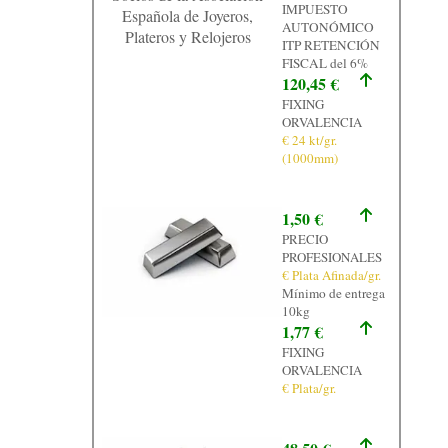
IMPUESTO
Española de Joyeros,
AUTONÓMICO
Plateros y Relojeros
ITP RETENCIÓN
FISCAL del 6%
120,45 €
FIXING
ORVALENCIA
€ 24 kt/gr.
(1000mm)
1,50 €
PRECIO
PROFESIONALES
€ Plata Afinada/gr.
Mínimo de entrega
10kg
1,77 €
FIXING
ORVALENCIA
€ Plata/gr.