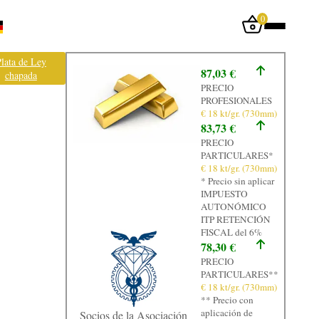
0
Iniciar sesión
lata de Ley
87,03 €
chapada
Inicio
PRECIO
PROFESIONALES
Tienda
€ 18 kt/gr. (730mm)
83,73 €
Taller
PRECIO
PARTICULARES*
Tasación
€ 18 kt/gr. (730mm)
* Precio sin aplicar
Laboratorio
IMPUESTO
AUTONÓMICO
Joyas
ITP RETENCIÓN
FISCAL del 6%
Noticias
78,30 €
PRECIO
Normativa
PARTICULARES**
€ 18 kt/gr. (730mm)
Contacto
** Precio con
aplicación de
Socios de la Asociación
Graficos